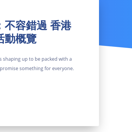
：不容錯過 香港
活動概覽
s shaping up to be packed with a
t promise something for everyone.