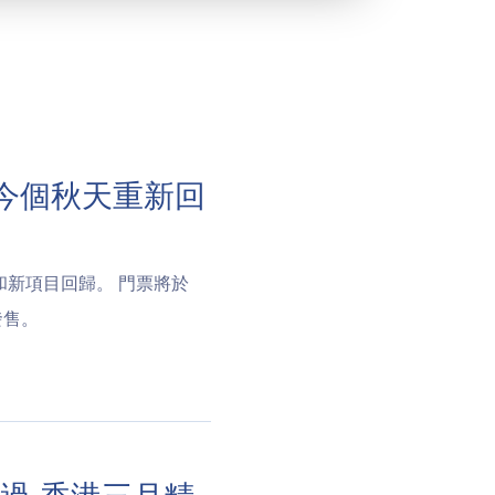
s喺今個秋天重新回
設施和新項目回歸。 門票將於
始發售。