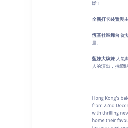
斷！
全新打卡裝置與
恆基社區舞台
從
量。
藍妹大牌妹
人氣
人的演出，持續
Hong Kong's belo
from 22nd Decemb
with thrilling n
home their favour
for your next pos