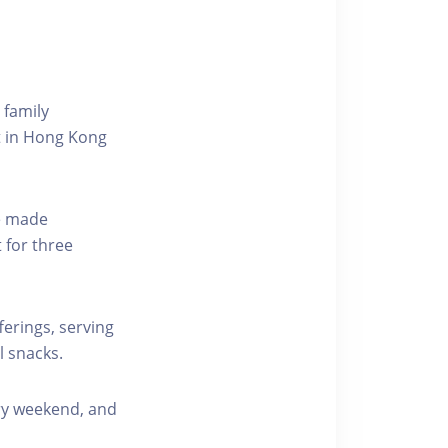
 family
ut in Hong Kong
me made
 for three
erings, serving
l snacks.
ry weekend, and