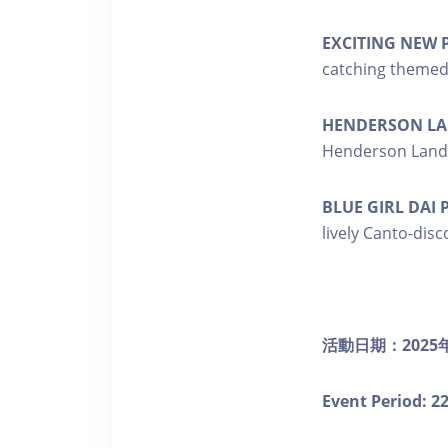
EXCITING NEW 
catching themed 
HENDERSON LA
Henderson Land C
BLUE GIRL DAI 
lively Canto-disc
活動日期：
2025
Event Period: 2