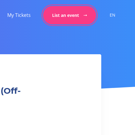
My Tickets
EN
List an event
Off-