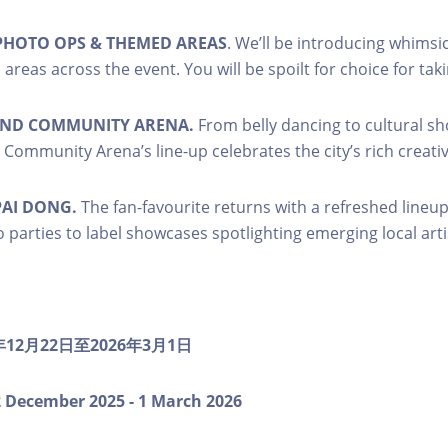
PHOTO OPS & THEMED AREAS
. We’ll be introducing whimsi
areas across the event. You will be spoilt for choice for tak
ND COMMUNITY ARENA.
From belly dancing to cultural s
ommunity Arena’s line-up celebrates the city’s rich creative
PAI DONG.
The fan-favourite returns with a refreshed lineu
o parties to label showcases spotlighting emerging local arti
年
12
月
22
日至
2026
年
3
月
1
日
2
December 2025 - 1 March 2026