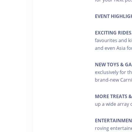
EVENT HIGHLIG
EXCITING RIDES
favourites and k
and even Asia for
NEW TOYS & GA
exclusively for 
brand-new Carni
MORE TREATS &
up a wide array o
ENTERTAINMEN
roving entertaine