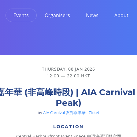
Events
Organisers
News
About
THURSDAY, 08 JAN 2026
12:00 — 22:00 HKT
年華 (非高峰時段) | AIA Carnival (
Peak)
by
AIA Carnival 友邦嘉年華 - Zicket
LOCATION
Central Harbourfront Event Space 中環海濱活動空間