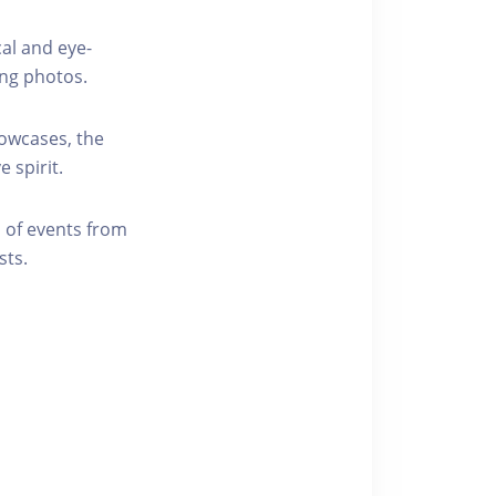
cal and eye-
ing photos.
howcases, the
 spirit.
p of events from
sts.