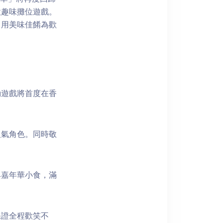
款趣味攤位遊戲。
，用美味佳餚為歡
動遊戲將首度在香
人氣角色。同時敬
典嘉年華小食，滿
保證全程歡笑不