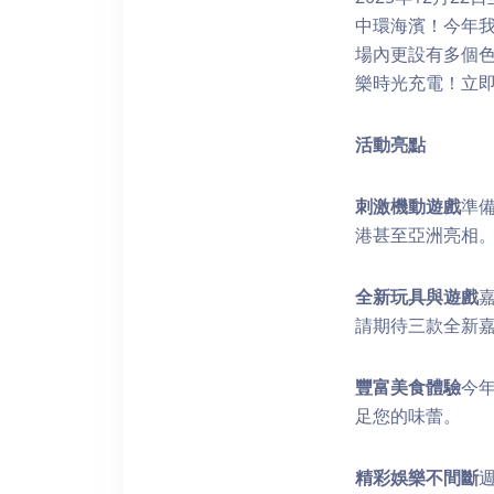
中環海濱！今年
場內更設有多個
樂時光充電！立
活動亮
點
刺激機動遊戲
準
港甚至亞洲亮相
全新玩具與遊戲
請期待三款全新
豐富美食體驗
今
足您的味蕾。
精彩娛樂不間斷