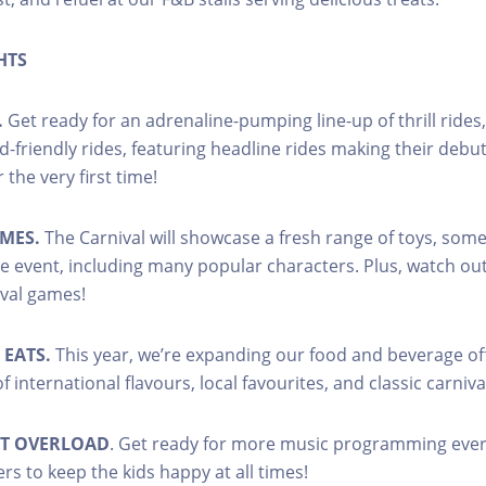
HTS
.
Get ready for an adrenaline-pumping line-up of thrill rides,
id-friendly rides, featuring headline rides making their deb
 the very first time!
MES.
The Carnival will showcase a fresh range of toys, so
the event, including many popular characters. Plus, watch out
val games!
 EATS.
This year, we’re expanding our food and beverage off
f international flavours, local favourites, and classic carniva
T OVERLOAD
. Get ready for more music programming eve
rs to keep the kids happy at all times!