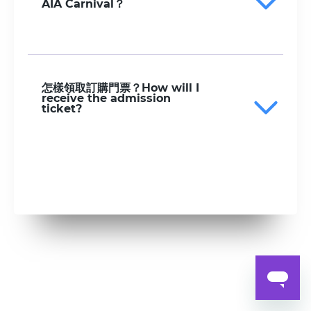
AIA Carnival？
怎樣領取訂購門票？How will I
receive the admission
ticket?