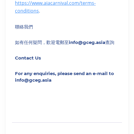
https://www.aiacarnival.com/terms-
conditions
.
聯絡我們
如有任何疑問，歡迎電郵至info@gceg.asia查詢
Contact Us
For any enquiries, please send an e-mail to
info@gceg.asia