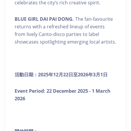
celebrates the city’s rich creative spirit.
BLUE GIRL DAI PAI DONG.
The fan-favourite
returns with a refreshed lineup of events
from lively Canto-disco parties to label
showcases spotlighting emerging local artists.
活動日期：
2025
年
12
月
22
日至
2026
年
3
月
1
日
Event Period: 22
December 2025 - 1 March
2026