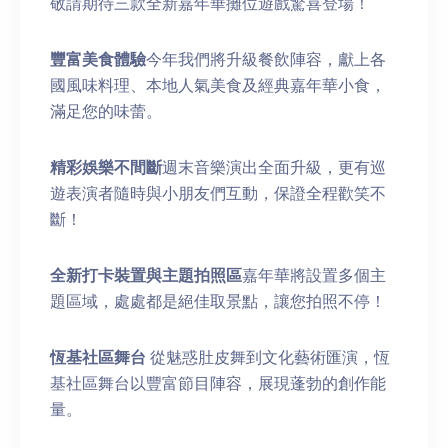
敬請期待三款全新嘉年華攤位遊戲驚喜登場！
豐富美食體驗
今年我們將升級餐飲陣容，獻上各
國風味料理、本地人氣美食及經典嘉年華小食，
滿足您的味蕾。
精彩娛樂不間斷
週末音樂演出全面升級，更有巡
遊表演者隨時與小朋友們互動，保證全程歡笑不
斷！
全新打卡裝置與主題拍照區
嘉年華將設置多個主
題區域，處處都是絕佳取景點，讓您拍照不停！
恆基社區舞台
從魅惑肚皮舞到文化藝術匯演，恆
基社區舞台以豐富節目陣容，展現蓬勃的創作能
量。