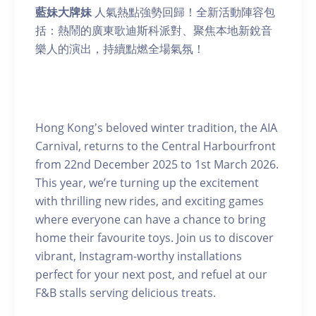
藍妹大牌妹
人氣熱點強勢回歸！全新活動陣容包
括：熱鬧的廣東歌迪斯科派對、聚焦本地新銳音
樂人的演出，持續點燃全場氣氛！
Hong Kong's beloved winter tradition, the AIA
Carnival, returns to the Central Harbourfront
from 22nd December 2025 to 1st March 2026.
This year, we’re turning up the excitement
with thrilling new rides, and exciting games
where everyone can have a chance to bring
home their favourite toys. Join us to discover
vibrant, Instagram-worthy installations
perfect for your next post, and refuel at our
F&B stalls serving delicious treats.