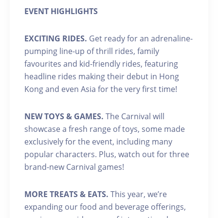
EVENT HIGHLIGHTS
EXCITING RIDES.
Get ready for an adrenaline-
pumping line-up of thrill rides, family
favourites and kid-friendly rides, featuring
headline rides making their debut in Hong
Kong and even Asia for the very first time!
NEW TOYS & GAMES.
The Carnival will
showcase a fresh range of toys, some made
exclusively for the event, including many
popular characters. Plus, watch out for three
brand-new Carnival games!
MORE TREATS & EATS.
This year, we’re
expanding our food and beverage offerings,