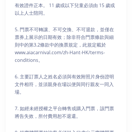
有效證件正本。 11 歲或以下兒童必須由 15 歲或
以上人士陪同。
5. 門票不可轉讓、不可交換、不可退款，並僅在
票券上展示的日期有效；除非符合門票條款與細
則中的第3.2條款中的換票規定，此規定載於
www.aiacarnival.com/zh-Hant-HK/terms-
conditions。
6. ⁠⁠主要訂票人之姓名必須與有效附照片身份證明
文件相符，並須親身在場以便與同行親友一同入
場。
7.⁠ ⁠如經未經授權之平台轉售或購入門票，該門票
將告失效，所付費用恕不退還。