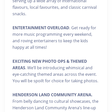
serving up a wide array of international
flavours, local favourites, and classic carnival
snacks.
ENTERTAINMENT OVERLOAD
. Get ready for
more music programming every weekend,
and roving entertainers to keep the kids
happy at all times!
EXCITING NEW PHOTO OPS & THEMED
AREAS
. We’ll be introducing whimsical and
eye-catching themed areas across the event.
You will be spoilt for choice for taking photos.
HENDERSON LAND COMMUNITY ARENA.
From belly dancing to cultural showcases, the
Henderson Land Community Arena’s line-up