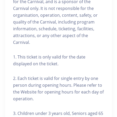
for the Carnival, and is a sponsor of the
Carnival only. It is not responsible for the
organisation, operation, content, safety, or
quality of the Carnival, including program
information, schedule, ticketing, facilities,
attractions, or any other aspect of the
Carnival.
1. This ticket is only valid for the date
displayed on the ticket.
2. Each ticket is valid for single entry by one
person during opening hours. Please refer to
the Website for opening hours for each day of
operation.
3. Children under 3 years old, Seniors aged 65