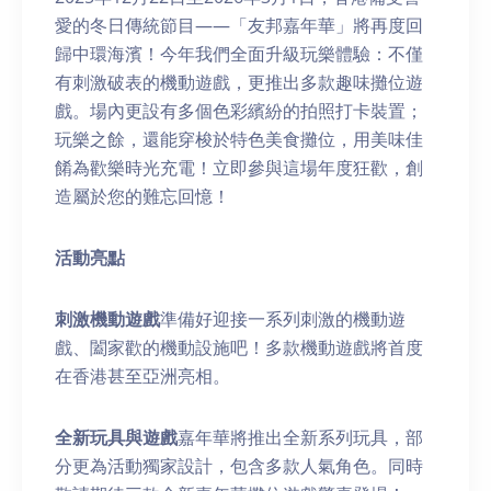
愛的冬日傳統節目——「友邦嘉年華」將再度回
歸中環海濱！今年我們全面升級玩樂體驗：不僅
有刺激破表的機動遊戲，更推出多款趣味攤位遊
戲。場內更設有多個色彩繽紛的拍照打卡裝置；
玩樂之餘，還能穿梭於特色美食攤位，用美味佳
餚為歡樂時光充電！立即參與這場年度狂歡，創
造屬於您的難忘回憶！
活動亮
點
刺激機動遊戲
準備好迎接一系列刺激的機動遊
戲、闔家歡的機動設施吧！多款機動遊戲將首度
在香港甚至亞洲亮相。
全新玩具與遊戲
嘉年華將推出全新系列玩具，部
分更為活動獨家設計，包含多款人氣角色。同時