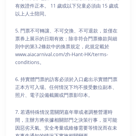
有效證件正本。 11 歲或以下兒童必須由 15 歲或
以上人士陪同。
5. 門票不可轉讓、不可交換、不可退款，並僅在
票券上展示的日期有效；除非符合門票條款與細
則中的第3.2條款中的換票規定，此規定載於
www.aiacarnival.com/zh-Hant-HK/terms-
conditions。
6. 持實體門票的訪客必須於入口處出示實體門票
正本方可入場。任何情況下均不接受數位副本、
照片、電子設備截圖或門票影印本。
7. 若遇特殊情況需關閉嘉年華或者調整營運時
間，主辦方將依據相關部門之決策行事，並可能
因惡劣天氣、安全考量或維修需要等情況而在未
有事先通知的情況下實施相關變更。