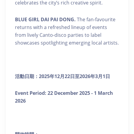
celebrates the city’s rich creative spirit.
BLUE GIRL DAI PAI DONG.
The fan-favourite
returns with a refreshed lineup of events
from lively Canto-disco parties to label
showcases spotlighting emerging local artists.
活動日期：
2025
年
12
月
22
日至
2026
年
3
月
1
日
Event Period: 22
December 2025 - 1 March
2026