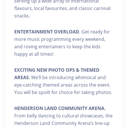
serving up a wide array of international
flavours, local favourites, and classic carnival
snacks.
ENTERTAINMENT OVERLOAD
. Get ready for
more music programming every weekend,
and roving entertainers to keep the kids
happy at all times!
EXCITING NEW PHOTO OPS & THEMED
AREAS
. We’ll be introducing whimsical and
eye-catching themed areas across the event.
You will be spoilt for choice for taking photos.
HENDERSON LAND COMMUNITY ARENA.
From belly dancing to cultural showcases, the
Henderson Land Community Arena’s line-up