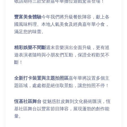
敬請期待三款全新嘉年華攤位遊戲驚喜登場！
豐富美食體驗
今年我們將升級餐飲陣容，獻上各
國風味料理、本地人氣美食及經典嘉年華小食，
滿足您的味蕾。
精彩娛樂不間斷
週末音樂演出全面升級，更有巡
遊表演者隨時與小朋友們互動，保證全程歡笑不
斷！
全新打卡裝置與主題拍照區
嘉年華將設置多個主
題區域，處處都是絕佳取景點，讓您拍照不停！
恆基社區舞台
從魅惑肚皮舞到文化藝術匯演，恆
基社區舞台以豐富節目陣容，展現蓬勃的創作能
量。