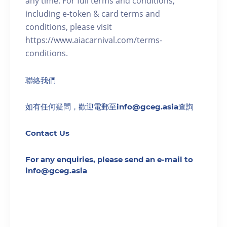
any time. For full terms and conditions,
including e-token & card terms and
conditions, please visit
https://www.aiacarnival.com/terms-
conditions.
聯絡我們
如有任何疑問，歡迎電郵至info@gceg.asia查詢
Contact Us
For any enquiries, please send an e-mail to
info@gceg.asia