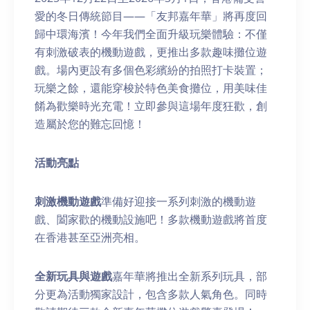
愛的冬日傳統節目——「友邦嘉年華」將再度回
歸中環海濱！今年我們全面升級玩樂體驗：不僅
有刺激破表的機動遊戲，更推出多款趣味攤位遊
戲。場內更設有多個色彩繽紛的拍照打卡裝置；
玩樂之餘，還能穿梭於特色美食攤位，用美味佳
餚為歡樂時光充電！立即參與這場年度狂歡，創
造屬於您的難忘回憶！
活動亮
點
刺激機動遊戲
準備好迎接一系列刺激的機動遊
戲、闔家歡的機動設施吧！多款機動遊戲將首度
在香港甚至亞洲亮相。
全新玩具與遊戲
嘉年華將推出全新系列玩具，部
分更為活動獨家設計，包含多款人氣角色。同時