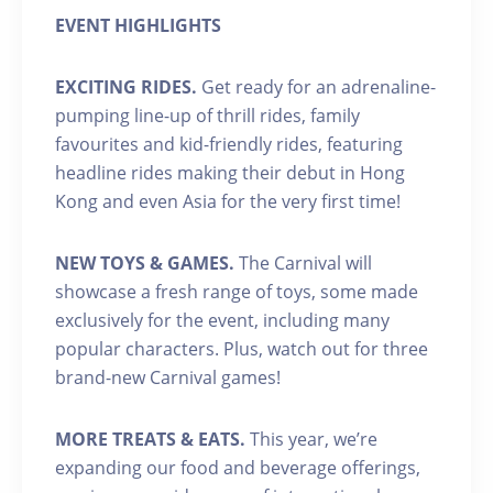
EVENT HIGHLIGHTS
EXCITING RIDES.
Get ready for an adrenaline-
pumping line-up of thrill rides, family
favourites and kid-friendly rides, featuring
headline rides making their debut in Hong
Kong and even Asia for the very first time!
NEW TOYS & GAMES.
The Carnival will
showcase a fresh range of toys, some made
exclusively for the event, including many
popular characters. Plus, watch out for three
brand-new Carnival games!
MORE TREATS & EATS.
This year, we’re
expanding our food and beverage offerings,