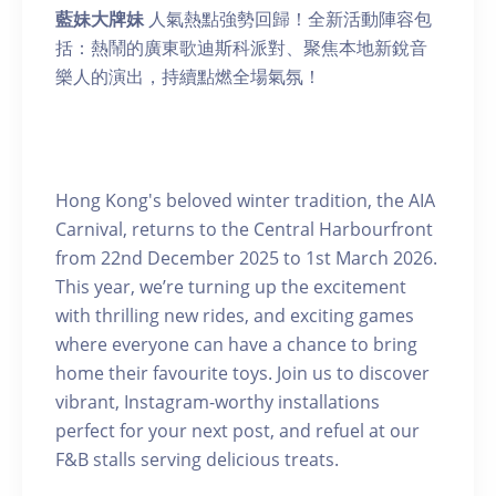
藍妹大牌妹
人氣熱點強勢回歸！全新活動陣容包
括：熱鬧的廣東歌迪斯科派對、聚焦本地新銳音
樂人的演出，持續點燃全場氣氛！
Hong Kong's beloved winter tradition, the AIA
Carnival, returns to the Central Harbourfront
from 22nd December 2025 to 1st March 2026.
This year, we’re turning up the excitement
with thrilling new rides, and exciting games
where everyone can have a chance to bring
home their favourite toys. Join us to discover
vibrant, Instagram-worthy installations
perfect for your next post, and refuel at our
F&B stalls serving delicious treats.