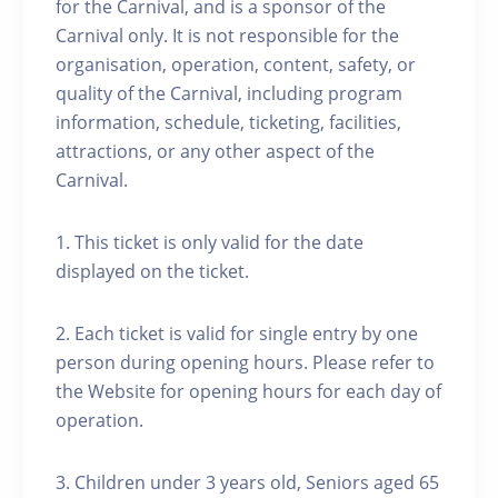
for the Carnival, and is a sponsor of the
Carnival only. It is not responsible for the
organisation, operation, content, safety, or
quality of the Carnival, including program
information, schedule, ticketing, facilities,
attractions, or any other aspect of the
Carnival.
1. This ticket is only valid for the date
displayed on the ticket.
2. Each ticket is valid for single entry by one
person during opening hours. Please refer to
the Website for opening hours for each day of
operation.
3. Children under 3 years old, Seniors aged 65