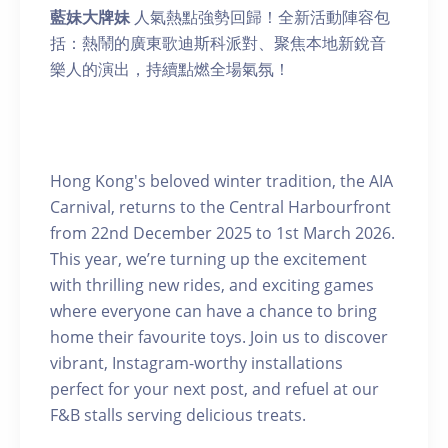
藍妹大牌妹
人氣熱點強勢回歸！全新活動陣容包
括：熱鬧的廣東歌迪斯科派對、聚焦本地新銳音
樂人的演出，持續點燃全場氣氛！
Hong Kong's beloved winter tradition, the AIA
Carnival, returns to the Central Harbourfront
from 22nd December 2025 to 1st March 2026.
This year, we’re turning up the excitement
with thrilling new rides, and exciting games
where everyone can have a chance to bring
home their favourite toys. Join us to discover
vibrant, Instagram-worthy installations
perfect for your next post, and refuel at our
F&B stalls serving delicious treats.