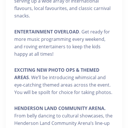
serving up a wide array of international
flavours, local favourites, and classic carnival
snacks.
ENTERTAINMENT OVERLOAD
. Get ready for
more music programming every weekend,
and roving entertainers to keep the kids
happy at all times!
EXCITING NEW PHOTO OPS & THEMED
AREAS
. We’ll be introducing whimsical and
eye-catching themed areas across the event.
You will be spoilt for choice for taking photos.
HENDERSON LAND COMMUNITY ARENA.
From belly dancing to cultural showcases, the
Henderson Land Community Arena’s line-up