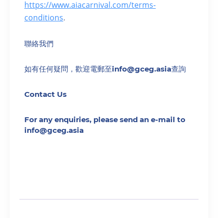
https://www.aiacarnival.com/terms-
conditions
.
聯絡我們
如有任何疑問，歡迎電郵至info@gceg.asia查詢
Contact Us
For any enquiries, please send an e-mail to
info@gceg.asia