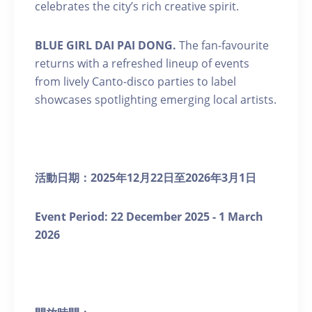
celebrates the city’s rich creative spirit.
BLUE GIRL DAI PAI DONG.
The fan-favourite
returns with a refreshed lineup of events
from lively Canto-disco parties to label
showcases spotlighting emerging local artists.
活動日期：
2025
年
12
月
22
日至
2026
年
3
月
1
日
Event Period: 22
December 2025 - 1 March
2026