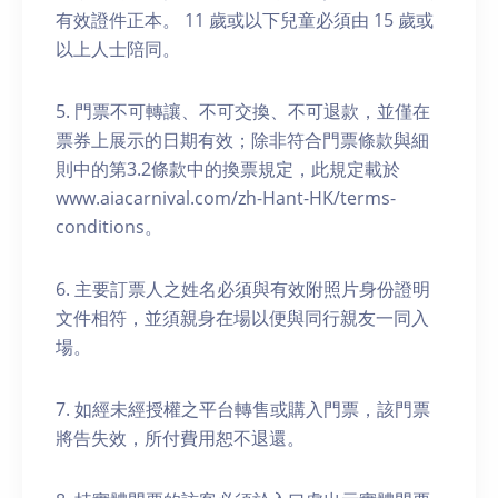
有效證件正本。 11 歲或以下兒童必須由 15 歲或
以上人士陪同。
5. 門票不可轉讓、不可交換、不可退款，並僅在
票券上展示的日期有效；除非符合門票條款與細
則中的第3.2條款中的換票規定，此規定載於
www.aiacarnival.com/zh-Hant-HK/terms-
conditions。
6. ⁠⁠主要訂票人之姓名必須與有效附照片身份證明
文件相符，並須親身在場以便與同行親友一同入
場。
7.⁠ ⁠如經未經授權之平台轉售或購入門票，該門票
將告失效，所付費用恕不退還。