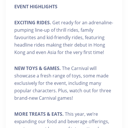
EVENT HIGHLIGHTS
EXCITING RIDES.
Get ready for an adrenaline-
pumping line-up of thrill rides, family
favourites and kid-friendly rides, featuring
headline rides making their debut in Hong
Kong and even Asia for the very first time!
NEW TOYS & GAMES.
The Carnival will
showcase a fresh range of toys, some made
exclusively for the event, including many
popular characters. Plus, watch out for three
brand-new Carnival games!
MORE TREATS & EATS.
This year, we’re
expanding our food and beverage offerings,