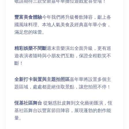
敬請期待三款全新嘉年華攤位遊戲驚喜登場！
豐富美食體驗
今年我們將升級餐飲陣容，獻上各
國風味料理、本地人氣美食及經典嘉年華小食，
滿足您的味蕾。
精彩娛樂不間斷
週末音樂演出全面升級，更有巡
遊表演者隨時與小朋友們互動，保證全程歡笑不
斷！
全新打卡裝置與主題拍照區
嘉年華將設置多個主
題區域，處處都是絕佳取景點，讓您拍照不停！
恆基社區舞台
從魅惑肚皮舞到文化藝術匯演，恆
基社區舞台以豐富節目陣容，展現蓬勃的創作能
量。