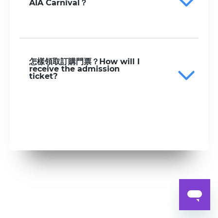
AIA Carnival？
怎樣領取訂購門票？How will I
receive the admission
ticket?