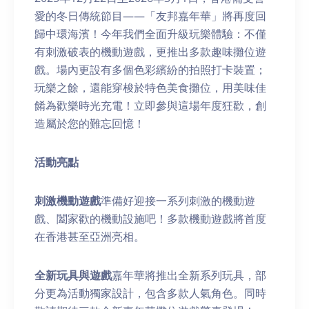
愛的冬日傳統節目——「友邦嘉年華」將再度回
歸中環海濱！今年我們全面升級玩樂體驗：不僅
有刺激破表的機動遊戲，更推出多款趣味攤位遊
戲。場內更設有多個色彩繽紛的拍照打卡裝置；
玩樂之餘，還能穿梭於特色美食攤位，用美味佳
餚為歡樂時光充電！立即參與這場年度狂歡，創
造屬於您的難忘回憶！
活動亮
點
刺激機動遊戲
準備好迎接一系列刺激的機動遊
戲、闔家歡的機動設施吧！多款機動遊戲將首度
在香港甚至亞洲亮相。
全新玩具與遊戲
嘉年華將推出全新系列玩具，部
分更為活動獨家設計，包含多款人氣角色。同時