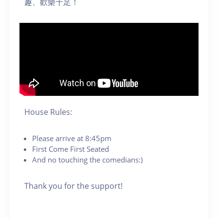
趣、歡樂十足！
House Rules:
Please arrive at 8:45pm
First Come First Seated
And no touching the comedians:)
Thank you for the support!