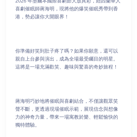
2026 年墨爾本國際喜劇節大放異彩，紐西蘭華人
喜劇催眠師蔣海明，現將他的爆笑催眠秀帶到香
港，勢必讓你大開眼界！
你準備好笑到肚子疼了嗎？如果你願意，還可以
親自上台參與演出，成為全場最受矚目的明星。
這將是一場充滿歡笑、趣味與驚喜的奇妙旅程！
蔣海明巧妙地將催眠與喜劇結合，不僅讓觀眾笑
聲不斷，更透過現場催眠示範，展現信念與想像
力的神奇力量，帶來一場寓教於樂、輕鬆愉快的
獨特體驗。