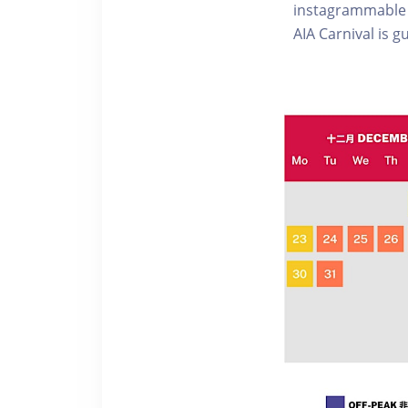
instagrammable in
AIA Carnival is g