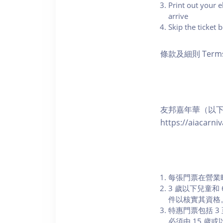
Print out your e
arrive
Skip the ticket 
條款及細則 Terms 
友邦嘉年華（以下
https://aiaca
每張門票在營業
3 歲以下兒童
件以核實其資格
特惠門票包括 3
必須由 15 歲