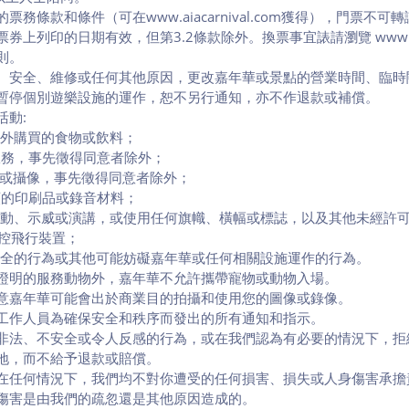
票務條款和條件（可在www.aiacarnival.com獲得），門票不
上列印的日期有效，但第3.2條款除外。換票事宜諘請瀏覽 www.aiaca
則。
、安全、維修或任何其他原因，更改嘉年華或景點的營業時間、臨時
暫停個別遊樂設施的運作，恕不另行通知，亦不作退款或補償。
活動:
年華外購買的食物或飲料；
或服務，事先徵得同意者除外；
攝影或攝像，事先徵得同意者除外；
種類的印刷品或錄音材料；
可的活動、示威或演講，或使用任何旗幟、橫幅或標誌，以及其他未經許
作遙控飛行裝置；
何不安全的行為或其他可能妨礙嘉年華或任何相關設施運作的行為。
證明的服務動物外，嘉年華不允許攜帶寵物或動物入場。
意嘉年華可能會出於商業目的拍攝和使用您的圖像或錄像。
工作人員為確保安全和秩序而發出的所有通知和指示。
非法、不安全或令人反感的行為，或在我們認為有必要的情況下，拒
地，而不給予退款或賠償。
在任何情況下，我們均不對你遭受的任何損害、損失或人身傷害承擔
傷害是由我們的疏忽還是其他原因造成的。