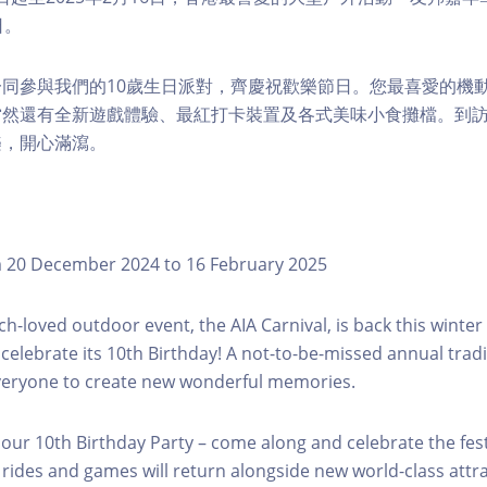
日。
同參與我們的10歲生日派對，齊慶祝歡樂節日。您最喜愛的機
當然還有全新遊戲體驗、最紅打卡裝置及各式美味小食攤檔。到
樂，開心滿瀉。
 20 December 2024 to 16 February 2025
-loved outdoor event, the AIA Carnival, is back this winter 
celebrate its 10th Birthday! A not-to-be-missed annual trad
everyone to create new wonderful memories.
o our 10th Birthday Party – come along and celebrate the fes
e rides and games will return alongside new world-class attra