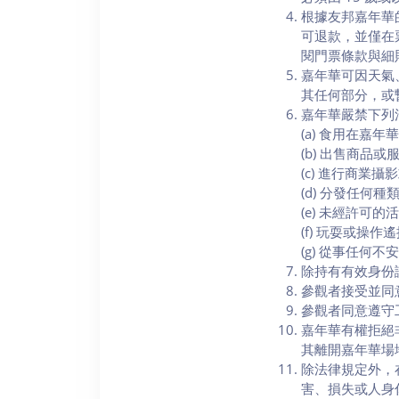
根據友邦嘉年華的
可退款，並僅在票券
閱門票條款與細
嘉年華可因天氣
其任何部分，或
嘉年華嚴禁下列
(a) 食用在嘉
(b) 出售商品
(c) 進行商業
(d) 分發任何
(e) 未經許
(f) 玩耍或操
(g) 從事任
除持有有效身份
參觀者接受並同
參觀者同意遵守
嘉年華有權拒絕
其離開嘉年華場
除法律規定外，
害、損失或人身