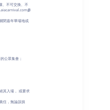
可轉讓、不可交換、不
rnival.com參
關閉嘉年華場地或
可的公眾集會；
絕其入場， 或要求
責任，無論該損