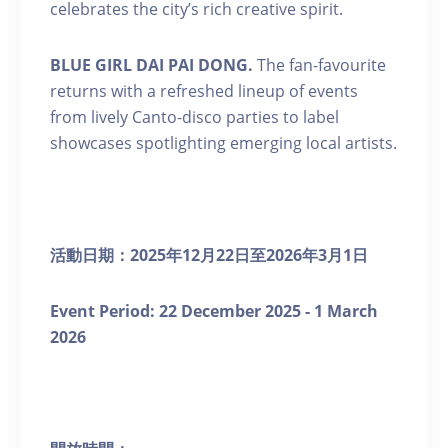
celebrates the city’s rich creative spirit.
BLUE GIRL DAI PAI DONG.
The fan-favourite
returns with a refreshed lineup of events
from lively Canto-disco parties to label
showcases spotlighting emerging local artists.
活動日期：
2025
年
12
月
22
日至
2026
年
3
月
1
日
Event Period: 22
December 2025 - 1 March
2026