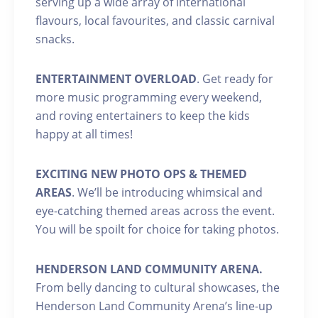
serving up a wide array of international
flavours, local favourites, and classic carnival
snacks.
ENTERTAINMENT OVERLOAD
. Get ready for
more music programming every weekend,
and roving entertainers to keep the kids
happy at all times!
EXCITING NEW PHOTO OPS & THEMED
AREAS
. We’ll be introducing whimsical and
eye-catching themed areas across the event.
You will be spoilt for choice for taking photos.
HENDERSON LAND COMMUNITY ARENA.
From belly dancing to cultural showcases, the
Henderson Land Community Arena’s line-up