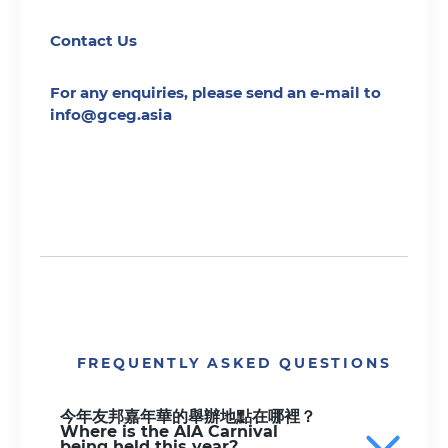
Contact Us
For any enquiries, please send an e-mail to
info@gceg.asia
FREQUENTLY ASKED QUESTIONS
今年友邦嘉年華的舉辦地點在哪裡？
Where is the AIA Carnival
being held this year?