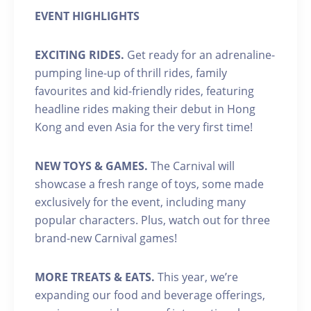
EVENT HIGHLIGHTS
EXCITING RIDES.
Get ready for an adrenaline-
pumping line-up of thrill rides, family
favourites and kid-friendly rides, featuring
headline rides making their debut in Hong
Kong and even Asia for the very first time!
NEW TOYS & GAMES.
The Carnival will
showcase a fresh range of toys, some made
exclusively for the event, including many
popular characters. Plus, watch out for three
brand-new Carnival games!
MORE TREATS & EATS.
This year, we’re
expanding our food and beverage offerings,