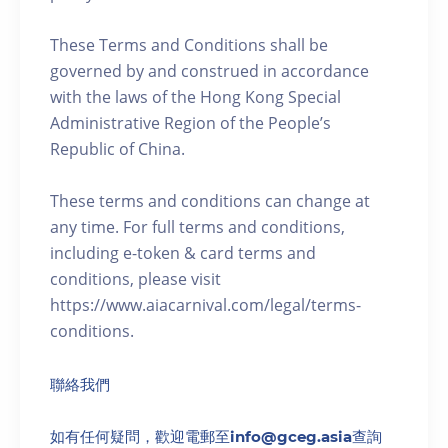
These Terms and Conditions shall be
governed by and construed in accordance
with the laws of the Hong Kong Special
Administrative Region of the People’s
Republic of China.
These terms and conditions can change at
any time. For full terms and conditions,
including e-token & card terms and
conditions, please visit
https://www.aiacarnival.com/legal/terms-
conditions.
聯絡我們
如有任何疑問，歡迎電郵至info@gceg.asia查詢