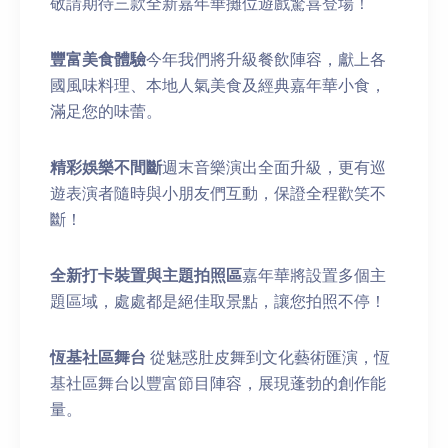
敬請期待三款全新嘉年華攤位遊戲驚喜登場！
豐富美食體驗
今年我們將升級餐飲陣容，獻上各
國風味料理、本地人氣美食及經典嘉年華小食，
滿足您的味蕾。
精彩娛樂不間斷
週末音樂演出全面升級，更有巡
遊表演者隨時與小朋友們互動，保證全程歡笑不
斷！
全新打卡裝置與主題拍照區
嘉年華將設置多個主
題區域，處處都是絕佳取景點，讓您拍照不停！
恆基社區舞台
從魅惑肚皮舞到文化藝術匯演，恆
基社區舞台以豐富節目陣容，展現蓬勃的創作能
量。