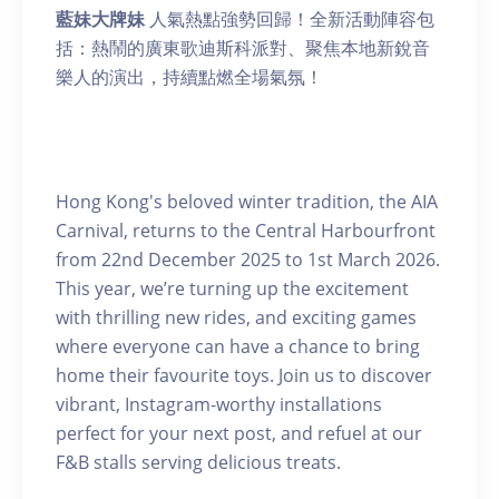
藍妹大牌妹
人氣熱點強勢回歸！全新活動陣容包
括：熱鬧的廣東歌迪斯科派對、聚焦本地新銳音
樂人的演出，持續點燃全場氣氛！
Hong Kong's beloved winter tradition, the AIA
Carnival, returns to the Central Harbourfront
from 22nd December 2025 to 1st March 2026.
This year, we’re turning up the excitement
with thrilling new rides, and exciting games
where everyone can have a chance to bring
home their favourite toys. Join us to discover
vibrant, Instagram-worthy installations
perfect for your next post, and refuel at our
F&B stalls serving delicious treats.