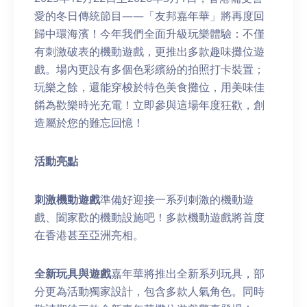
愛的冬日傳統節目——「友邦嘉年華」將再度回
歸中環海濱！今年我們全面升級玩樂體驗：不僅
有刺激破表的機動遊戲，更推出多款趣味攤位遊
戲。場內更設有多個色彩繽紛的拍照打卡裝置；
玩樂之餘，還能穿梭於特色美食攤位，用美味佳
餚為歡樂時光充電！立即參與這場年度狂歡，創
造屬於您的難忘回憶！
活動亮
點
刺激機動遊戲
準備好迎接一系列刺激的機動遊
戲、闔家歡的機動設施吧！多款機動遊戲將首度
在香港甚至亞洲亮相。
全新玩具與遊戲
嘉年華將推出全新系列玩具，部
分更為活動獨家設計，包含多款人氣角色。同時