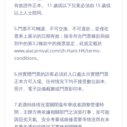
有效證件正本。 11 歲或以下兒童必須由 15 歲或
以上人士陪同。
5.門票不可轉讓、不可交換、不可退款，並僅在
票券上展示的日期有效；除非符合門票條款與細
則中的第3.2條款中的換票規定，此規定載於
www.aiacarnival.com/zh-Hant-HK/terms-
conditions。
6.持實體門票的訪客必須於入口處出示實體門票
正本方可入場。任何情況下均不接受數位副本、
照片、電子設備截圖或門票影印本。
7.若遇特殊情況需關閉嘉年華或者調整營運時
間，主辦方將依據相關部門之決策行事，並可能
因惡劣天氣、安全考量或維修需要等情況而在未
有事先通知的情況下實施相關變更。