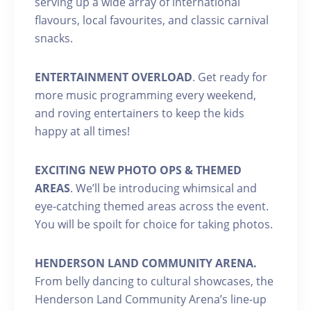
serving up a wide array of international
flavours, local favourites, and classic carnival
snacks.
ENTERTAINMENT OVERLOAD
. Get ready for
more music programming every weekend,
and roving entertainers to keep the kids
happy at all times!
EXCITING NEW PHOTO OPS & THEMED
AREAS
. We’ll be introducing whimsical and
eye-catching themed areas across the event.
You will be spoilt for choice for taking photos.
HENDERSON LAND COMMUNITY ARENA.
From belly dancing to cultural showcases, the
Henderson Land Community Arena’s line-up