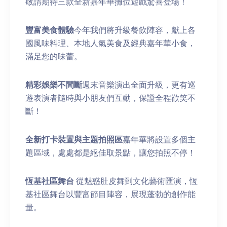
敬請期待三款全新嘉年華攤位遊戲驚喜登場！
豐富美食體驗
今年我們將升級餐飲陣容，獻上各
國風味料理、本地人氣美食及經典嘉年華小食，
滿足您的味蕾。
精彩娛樂不間斷
週末音樂演出全面升級，更有巡
遊表演者隨時與小朋友們互動，保證全程歡笑不
斷！
全新打卡裝置與主題拍照區
嘉年華將設置多個主
題區域，處處都是絕佳取景點，讓您拍照不停！
恆基社區舞台
從魅惑肚皮舞到文化藝術匯演，恆
基社區舞台以豐富節目陣容，展現蓬勃的創作能
量。