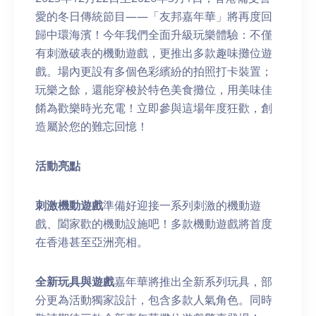
愛的冬日傳統節目——「友邦嘉年華」將再度回
歸中環海濱！今年我們全面升級玩樂體驗：不僅
有刺激破表的機動遊戲，更推出多款趣味攤位遊
戲。場內更設有多個色彩繽紛的拍照打卡裝置；
玩樂之餘，還能穿梭於特色美食攤位，用美味佳
餚為歡樂時光充電！立即參與這場年度狂歡，創
造屬於您的難忘回憶！
活動亮
點
刺激機動遊戲
準備好迎接一系列刺激的機動遊
戲、闔家歡的機動設施吧！多款機動遊戲將首度
在香港甚至亞洲亮相。
全新玩具與遊戲
嘉年華將推出全新系列玩具，部
分更為活動獨家設計，包含多款人氣角色。同時