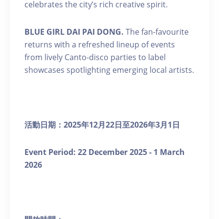
celebrates the city’s rich creative spirit.
BLUE GIRL DAI PAI DONG.
The fan-favourite
returns with a refreshed lineup of events
from lively Canto-disco parties to label
showcases spotlighting emerging local artists.
活動日期：
2025
年
12
月
22
日至
2026
年
3
月
1
日
Event Period: 22
December 2025 - 1 March
2026