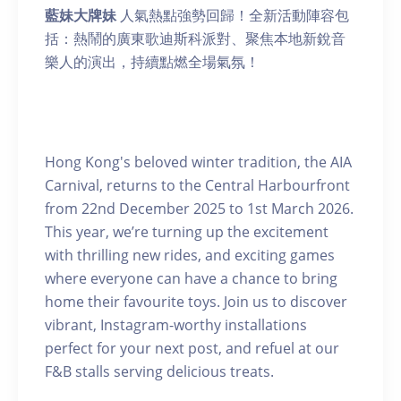
藍妹大牌妹
人氣熱點強勢回歸！全新活動陣容包
括：熱鬧的廣東歌迪斯科派對、聚焦本地新銳音
樂人的演出，持續點燃全場氣氛！
Hong Kong's beloved winter tradition, the AIA
Carnival, returns to the Central Harbourfront
from 22nd December 2025 to 1st March 2026.
This year, we’re turning up the excitement
with thrilling new rides, and exciting games
where everyone can have a chance to bring
home their favourite toys. Join us to discover
vibrant, Instagram-worthy installations
perfect for your next post, and refuel at our
F&B stalls serving delicious treats.