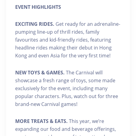
EVENT HIGHLIGHTS
EXCITING RIDES.
Get ready for an adrenaline-
pumping line-up of thrill rides, family
favourites and kid-friendly rides, featuring
headline rides making their debut in Hong
Kong and even Asia for the very first time!
NEW TOYS & GAMES.
The Carnival will
showcase a fresh range of toys, some made
exclusively for the event, including many
popular characters. Plus, watch out for three
brand-new Carnival games!
MORE TREATS & EATS.
This year, we’re
expanding our food and beverage offerings,