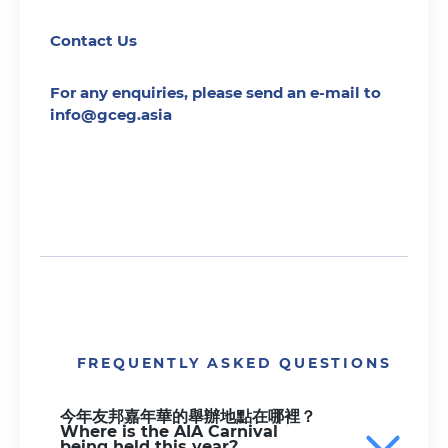
Contact Us
For any enquiries, please send an e-mail to
info@gceg.asia
FREQUENTLY ASKED QUESTIONS
今年友邦嘉年華的舉辦地點在哪裡？
Where is the AIA Carnival
being held this year?