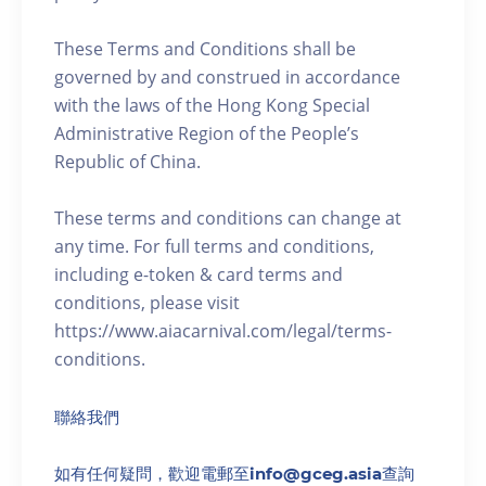
These Terms and Conditions shall be
governed by and construed in accordance
with the laws of the Hong Kong Special
Administrative Region of the People’s
Republic of China.
These terms and conditions can change at
any time. For full terms and conditions,
including e-token & card terms and
conditions, please visit
https://www.aiacarnival.com/legal/terms-
conditions.
聯絡我們
如有任何疑問，歡迎電郵至info@gceg.asia查詢