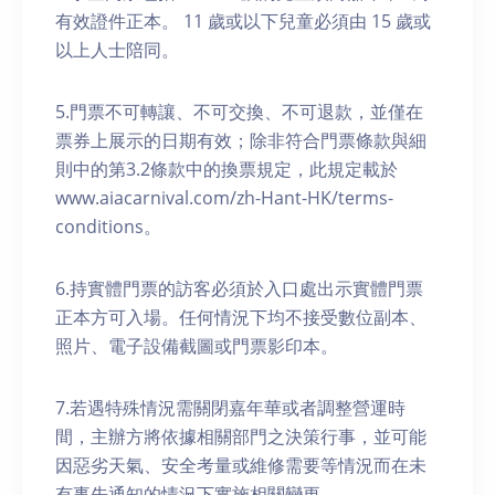
有效證件正本。 11 歲或以下兒童必須由 15 歲或
以上人士陪同。
5.門票不可轉讓、不可交換、不可退款，並僅在
票券上展示的日期有效；除非符合門票條款與細
則中的第3.2條款中的換票規定，此規定載於
www.aiacarnival.com/zh-Hant-HK/terms-
conditions。
6.持實體門票的訪客必須於入口處出示實體門票
正本方可入場。任何情況下均不接受數位副本、
照片、電子設備截圖或門票影印本。
7.若遇特殊情況需關閉嘉年華或者調整營運時
間，主辦方將依據相關部門之決策行事，並可能
因惡劣天氣、安全考量或維修需要等情況而在未
有事先通知的情況下實施相關變更。