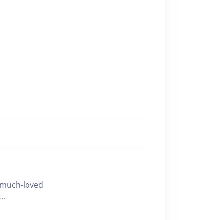
h-loved
..