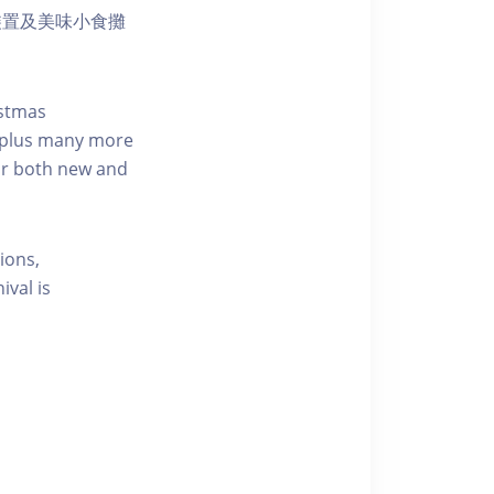
裝置及美味小食攤
istmas
… plus many more
for both new and
ions,
ival is