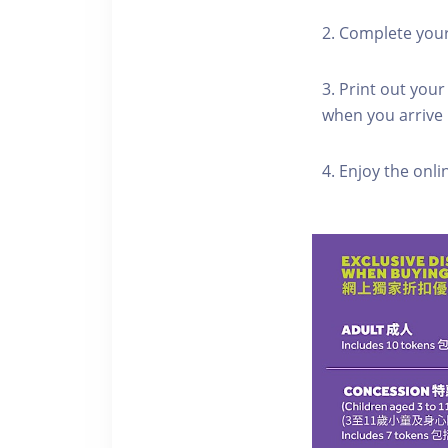
2. Complete you
3. Print out your
when you arrive
4. Enjoy the onl