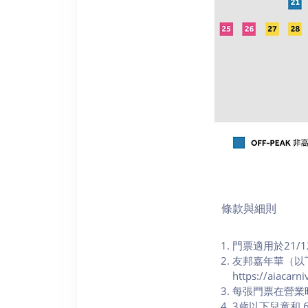
條款與細則
門票適用於21/12
友邦嘉年華（以
https://aiac
每張門票在營業
3歲以下兒童和