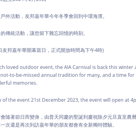
型戶外活動，友邦嘉年華今年冬季會回到中環海濱。
過的傳統活動，讓您留下難忘回憶的時刻。
月21日友邦嘉年華開幕當日，正式開放時間為下午4時)
 loved outdoor event, the AIA Carnival is back this winter a
 not-to-be-missed annual tradition for many, and a time for
erful memories.
ay of the event 21st December 2023, the event will open at 4
會隨著節日而變身，由普天同慶的聖誕到慶祝除夕元旦直至農曆
第一次還是再次到訪嘉年華的朋友都會有全新獨特體驗。