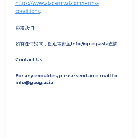
https://www.aiacarnival.com/terms-
conditions
.
聯絡我們
如有任何疑問，歡迎電郵至info@gceg.asia查詢
Contact Us
For any enquiries, please send an e-mail to
info@gceg.asia