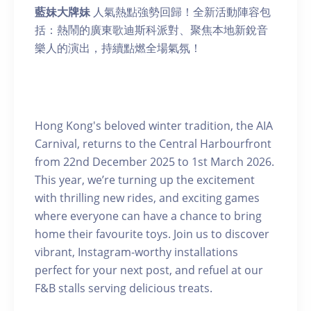
藍妹大牌妹
人氣熱點強勢回歸！全新活動陣容包
括：熱鬧的廣東歌迪斯科派對、聚焦本地新銳音
樂人的演出，持續點燃全場氣氛！
Hong Kong's beloved winter tradition, the AIA
Carnival, returns to the Central Harbourfront
from 22nd December 2025 to 1st March 2026.
This year, we’re turning up the excitement
with thrilling new rides, and exciting games
where everyone can have a chance to bring
home their favourite toys. Join us to discover
vibrant, Instagram-worthy installations
perfect for your next post, and refuel at our
F&B stalls serving delicious treats.