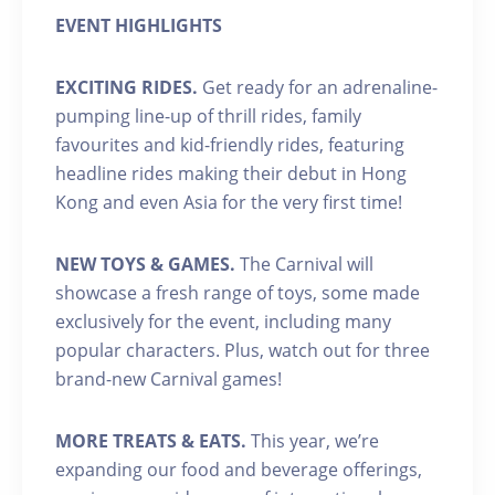
EVENT HIGHLIGHTS
EXCITING RIDES.
Get ready for an adrenaline-
pumping line-up of thrill rides, family
favourites and kid-friendly rides, featuring
headline rides making their debut in Hong
Kong and even Asia for the very first time!
NEW TOYS & GAMES.
The Carnival will
showcase a fresh range of toys, some made
exclusively for the event, including many
popular characters. Plus, watch out for three
brand-new Carnival games!
MORE TREATS & EATS.
This year, we’re
expanding our food and beverage offerings,