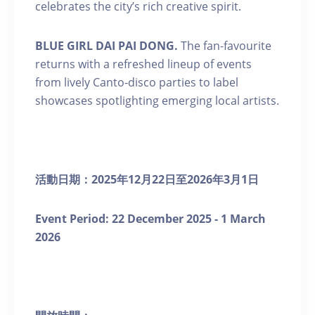
celebrates the city’s rich creative spirit.
BLUE GIRL DAI PAI DONG.
The fan-favourite
returns with a refreshed lineup of events
from lively Canto-disco parties to label
showcases spotlighting emerging local artists.
活動日期：
2025
年
12
月
22
日至
2026
年
3
月
1
日
Event Period: 22
December 2025 - 1 March
2026