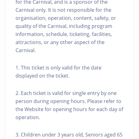
for the Carnival, and is a sponsor of the
Carnival only. It is not responsible for the
organisation, operation, content, safety, or
quality of the Carnival, including program
information, schedule, ticketing, facilities,
attractions, or any other aspect of the
Carnival.
1. This ticket is only valid for the date
displayed on the ticket.
2. Each ticket is valid for single entry by one
person during opening hours. Please refer to
the Website for opening hours for each day of
operation.
3. Children under 3 years old, Seniors aged 65