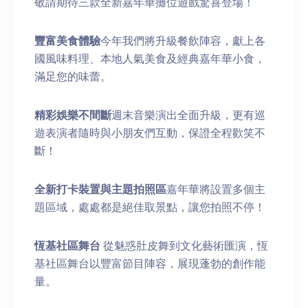
敬請期待三款全新嘉年華攤位遊戲驚喜登場！
豐富美食體驗
今年我們將升級餐飲陣容，獻上各
國風味料理、本地人氣美食及經典嘉年華小食，
滿足您的味蕾。
精彩娛樂不間斷
週末音樂演出全面升級，更有巡
遊表演者隨時與小朋友們互動，保證全程歡笑不
斷！
全新打卡裝置與主題拍照區
嘉年華將設置多個主
題區域，處處都是絕佳取景點，讓您拍照不停！
恆基社區舞台
從魅惑肚皮舞到文化藝術匯演，恆
基社區舞台以豐富節目陣容，展現蓬勃的創作能
量。