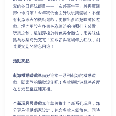
愛的冬日傳統節目——「友邦嘉年華」將再度回
歸中環海濱！今年我們全面升級玩樂體驗：不僅
有刺激破表的機動遊戲，更推出多款趣味攤位遊
戲。場內更設有多個色彩繽紛的拍照打卡裝置；
玩樂之餘，還能穿梭於特色美食攤位，用美味佳
餚為歡樂時光充電！立即參與這場年度狂歡，創
造屬於您的難忘回憶！
活動亮
點
刺激機動遊戲
準備好迎接一系列刺激的機動遊
戲、闔家歡的機動設施吧！多款機動遊戲將首度
在香港甚至亞洲亮相。
全新玩具與遊戲
嘉年華將推出全新系列玩具，部
分更為活動獨家設計，包含多款人氣角色。同時