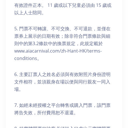
有效證件正本。 11 歲或以下兒童必須由 15 歲或
以上人士陪同。
5. 門票不可轉讓、不可交換、不可退款，並僅在
票券上展示的日期有效；除非符合門票條款與細
則中的第3.2條款中的換票規定，此規定載於
www.aiacarnival.com/zh-Hant-HK/terms-
conditions。
6. ⁠⁠主要訂票人之姓名必須與有效附照片身份證明
文件相符，並須親身在場以便與同行親友一同入
場。
7.⁠ ⁠如經未經授權之平台轉售或購入門票，該門票
將告失效，所付費用恕不退還。