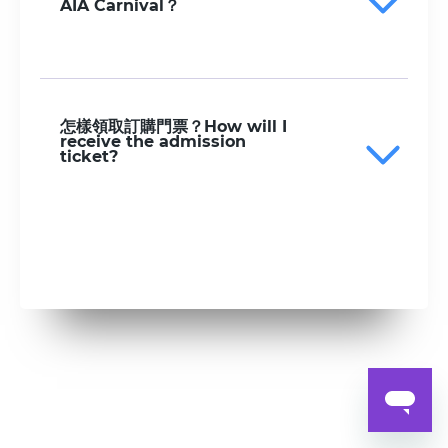
AIA Carnival？
怎樣領取訂購門票？How will I
receive the admission
ticket?