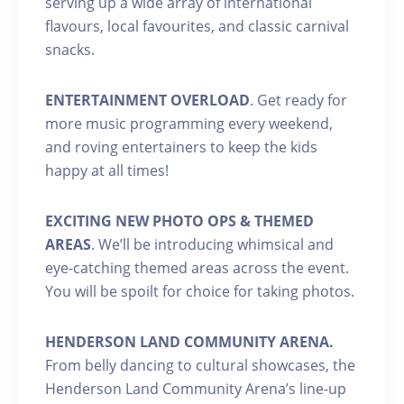
serving up a wide array of international
flavours, local favourites, and classic carnival
snacks.
ENTERTAINMENT OVERLOAD
. Get ready for
more music programming every weekend,
and roving entertainers to keep the kids
happy at all times!
EXCITING NEW PHOTO OPS & THEMED
AREAS
. We’ll be introducing whimsical and
eye-catching themed areas across the event.
You will be spoilt for choice for taking photos.
HENDERSON LAND COMMUNITY ARENA.
From belly dancing to cultural showcases, the
Henderson Land Community Arena’s line-up