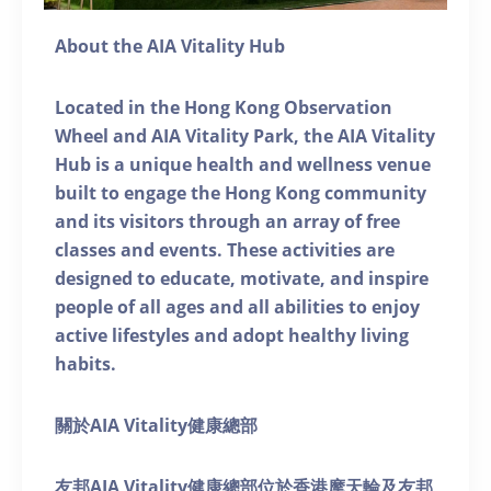
About the AIA Vitality Hub
Located in the Hong Kong Observation
Wheel and AIA Vitality Park, the AIA Vitality
Hub is a unique health and wellness venue
built to engage the Hong Kong community
and its visitors through an array of free
classes and events. These activities are
designed to educate, motivate, and inspire
people of all ages and all abilities to enjoy
active lifestyles and adopt healthy living
habits.
關於AIA Vitality健康總部
友邦AIA Vitality健康總部位於香港摩天輪及友邦