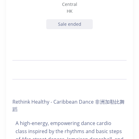
Central
HK
Sale ended
Rethink Healthy - Caribbean Dance 非洲加勒比舞
蹈
A high-energy, empowering dance cardio
class inspired by the rhythms and basic steps