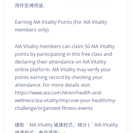
用作宣傳用途。
Earning AIA Vitality Points (For AIA Vitality
members only)
AIA Vitality members can claim 50 AIA Vitality
points by participating in this free class and
declaring their attendance on AIA Vitality
online platform. AIA Vitality may verify your
points earning record by checking your
attendance. For more details visit:
https://www.aia.com.hk/en/health-and-
wellness/aia-vitality/improve-your-health/my-
challenge/organized-fitness-events
賺取「AIA Vitality 健康程式」積分 (「AIA Vitality
健康程式」會員適用）：