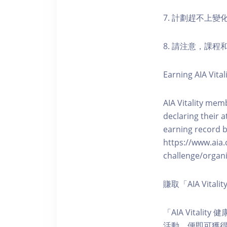
7. 計劃趕不上變
8. 請注意，課
Earning AIA Vital
AIA Vitality memb
declaring their a
earning record b
https://www.aia.
challenge/organi
賺取「AIA Vita
「AIA Vital
活動，便即可獲得5