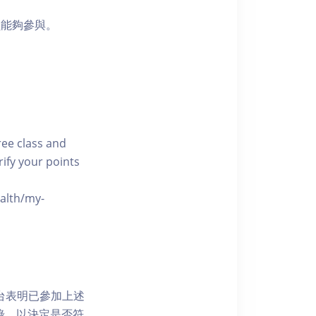
員能夠參與。
free class and
rify your points
ealth/my-
網上平台表明已參加上述
記錄，以決定是否符