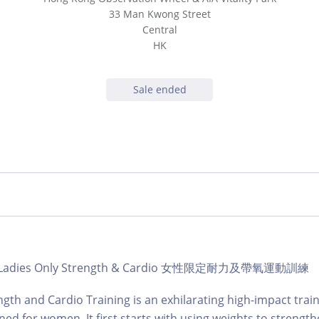
33 Man Kwong Street
Central
HK
Sale ended
ub | Ladies Only Strength & Cardio 女性限定耐力及帶氧運動訓練
ngth and Cardio Training is an exhilarating high-impact train
gned for women. It first starts with using weights to strengt