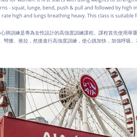
s - squat, lunge, bend, push & pull and followed by high in
 rate high and lungs breathing heavy. This class is suitable fo
和心肺訓練是專為女性設計的高強度訓練課程。課程首先使用舉
步、彎腰、推拉，然後進行高強度訓練，使心跳加快，加強呼吸。