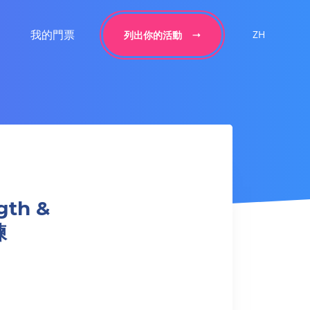
我的門票
ZH
列出你的活動
gth &
練