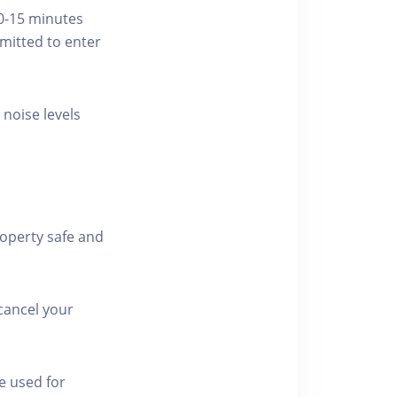
10-15 minutes
rmitted to enter
 noise levels
roperty safe and
cancel your
e used for