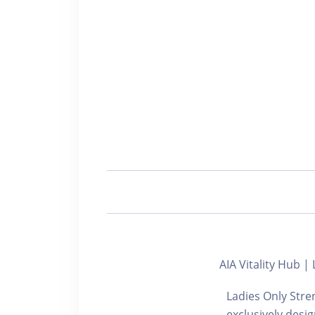
AIA Vitality H
Ladies Only Stre
exclusively desi