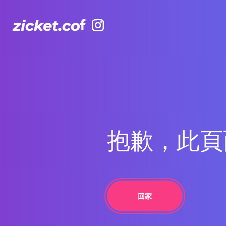
Facebook
Facebook
Instagram
Instagram
抱歉，此頁
回家