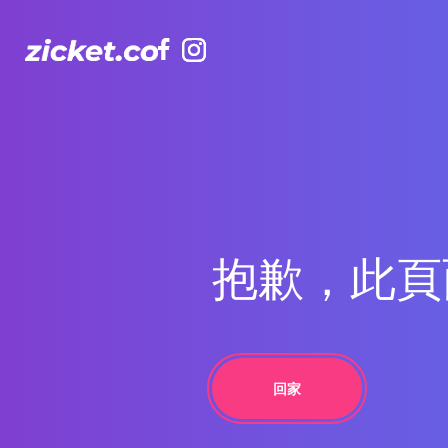
Facebook
Facebook
Instagram
Instagram
抱歉，此頁
回家