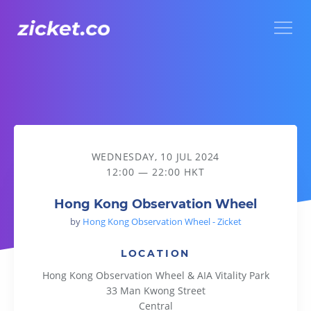
Menu
Hong Kong Observation Wheel
WEDNESDAY, 10 JUL 2024
12:00 — 22:00 HKT
Hong Kong Observation Wheel
by
Hong Kong Observation Wheel - Zicket
LOCATION
Hong Kong Observation Wheel & AIA Vitality Park
33 Man Kwong Street
Central