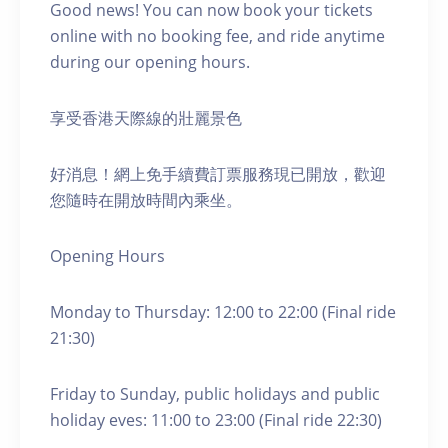
Good news! You can now book your tickets
online with no booking fee, and ride anytime
during our opening hours.
享受香港天際線的壯麗景色
好消息！網上免手續費訂票服務現已開放，歡迎
您隨時在開放時間內乘坐。
Opening Hours
Monday to Thursday: 12:00 to 22:00 (Final ride
21:30)
Friday to Sunday, public holidays and public
holiday eves: 11:00 to 23:00 (Final ride 22:30)