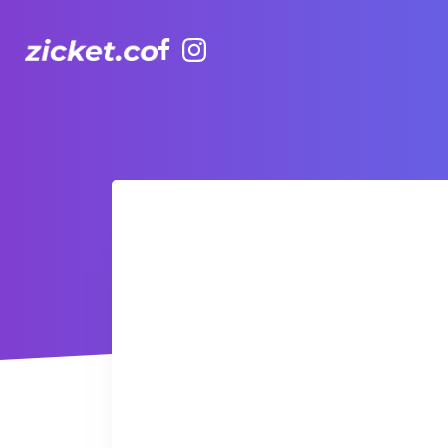
Facebook
Instagram
This week at TakeOut Comedy