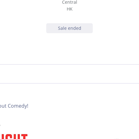
Central
HK
Sale ended
eout Comedy!