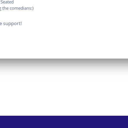
 Seated
 the comedians:)
e support!