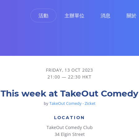
活動
主辦單位
消息
關於
FRIDAY, 13 OCT 2023
21:00 — 22:30 HKT
This week at TakeOut Comedy
by
TakeOut Comedy - Zicket
LOCATION
TakeOut Comedy Club
34 Elgin Street